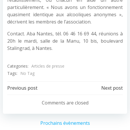
rétablissement, où chacun en aide un autre
particulièrement. « Nous avons un fonctionnement
quasiment identique aux alcooliques anonymes »,
décrivent les membres de l’association.
Contact. Aba Nantes, tél. 06 46 16 69 44, réunions à
20h le mardi, salle de la Manu, 10 bis, boulevard
Stalingrad, à Nantes.
Categories:
Articles de presse
Tags:
No Tag
Post
Post
Previous post
Next post
navigation
navigation
Comments are closed
Prochains évènements