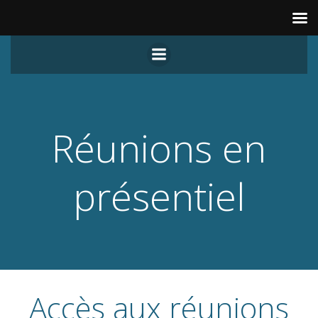
Aller
au
contenu
Réunions en
présentiel
Accès aux réunions