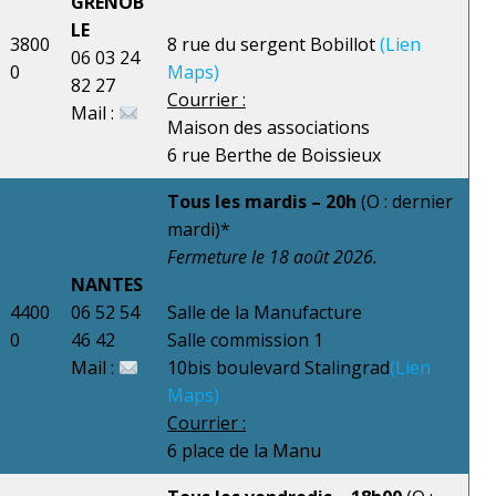
GRENOB
LE
3800
8 rue du sergent Bobillot
(Lien
06 03 24
0
Maps)
82 27
Courrier :
Mail :
Maison des associations
6 rue Berthe de Boissieux
Tous les mardis – 20h
(O : dernier
mardi)*
Fermeture le 18 août 2026.
NANTES
4400
06 52 54
Salle de la Manufacture
0
46 42
Salle commission 1
Mail :
10bis boulevard Stalingrad
(Lien
Maps)
Courrier :
6 place de la Manu