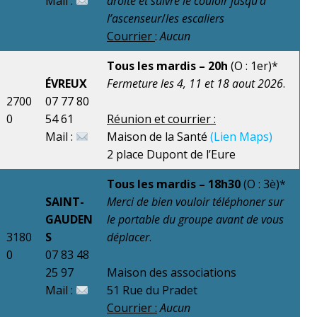
Mail :
droite et suivre le couloir jusqu’à
l’ascenseur
/
les escaliers
Courrier
:
Aucun
Tous les mardis – 20h
(O : 1er)*
ÉVREUX
Fermeture les 4, 11 et 18 aout 2026
.
2700
07 77 80
0
54 61
Réunion et courrier :
Mail :
Maison de la Santé
(Lien Maps)
2 place Dupont de l’Eure
Tous les mardis – 18h30
(O : 3è)*
SAINT-
Merci de bien vouloir téléphoner sur
GAUDEN
le portable du groupe avant de vous
3180
S
déplacer
.
0
07 83 48
25 97
Maison des associations
Mail :
51 Rue du Pradet
Courrier :
Aucun