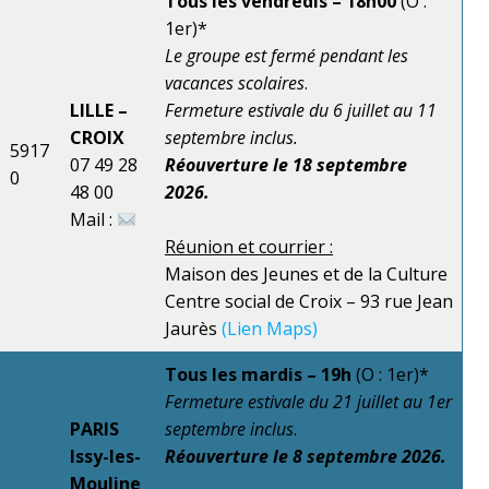
Tous les vendredis – 18h00
(O :
1er)*
Le groupe est fermé pendant les
vacances scolaires
.
LILLE –
Fermeture estivale
du 6 juillet au 11
CROIX
septembre inclus.
5917
07 49 28
Réouverture
le 18 septembre
0
48 00
2026.
Mail :
Réunion et courrier :
Maison des Jeunes et de la Culture
Centre social de Croix – 93 rue Jean
Jaurès
(Lien Maps)
Tous les mardis – 19h
(O : 1er)*
Fermeture estivale du
21 juillet au 1er
PARIS
septembre inclus
.
Issy-les-
Réouverture
le 8 septembre 2026.
Mouline