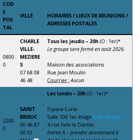
COD
E
VILLE
HORAIRE
S /
LIEUX DE REUNIONS /
POS
ADRESSES POSTALES
TAL
CHARLE
Tous les jeudis – 20h
(O : 1er)*
VILLE-
Le groupe sera fermé en août 2026
.
0800
MEZIERE
0
S
Maison des associations
07 68 08
Rue Jean Moulin
46 48
Courrier :
Aucun
Les lundis – 20h
(O : 1er)*
SAINT
Espace Curie
BRIEUC
Salle 106 1er étage
(Lien Maps)
2200
06 46 87
4 rue Felix le Dantec
0
00 92
Entrée A – prendre directement à