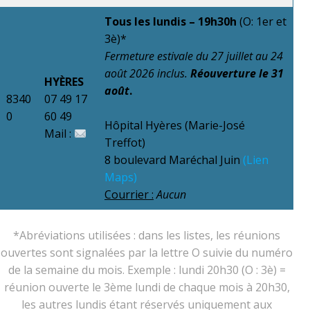
Tous les lundis – 19h30h
(O: 1er et
3è)*
Fermeture estivale du
27 juillet au 24
août 2026 inclus.
Réouverture le 31
HYÈRES
août
.
8340
07 49 17
0
60 49
Hôpital Hyères (Marie-José
Mail :
Treffot)
8 boulevard Maréchal Juin
(Lien
Maps)
Courrier :
Aucun
*Abréviations utilisées : dans les listes, les réunions
ouvertes sont signalées par la lettre O suivie du numéro
de la semaine du mois. Exemple : lundi 20h30 (O : 3è) =
réunion ouverte le 3ème lundi de chaque mois à 20h30,
les autres lundis étant réservés uniquement aux