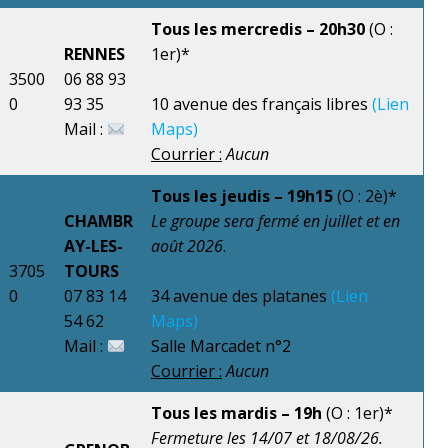
Tous les mercredis – 20h
30
(O :
RENNES
1er)*
3500
06 88 93
0
93 35
10 avenue des français libres
(Lien
Mail :
Maps)
Courrier :
Aucun
Tous les jeudis – 19h15
(O : 2è)*
CHAMBR
Le groupe sera fermé en juillet et en
AY-LES-
août 2026
.
3705
TOURS
0
07 83 14
34 avenue des platanes
(Lien
54 62
Maps)
Mail :
Salle Marcadet n°2
Courrier :
Aucun
Tous les mardis –
19h
(O : 1er)*
Fermeture les 14/07 et 18/08/26.